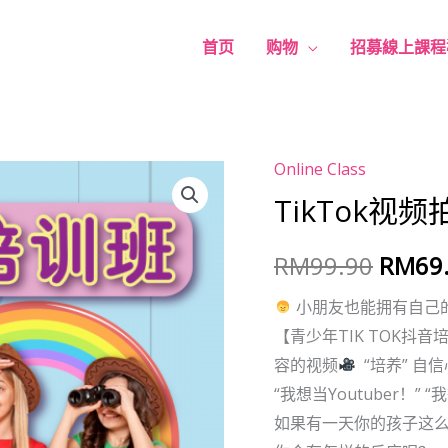
首页
购物
招募線上課程
Online Class
TikTok
原
TikTok视
视
价
频
RM
99.90
RM
69
拍
为：
摄
小朋友也能拥有自己
RM99
培
【青少年TIK TOK抖音
训
容的视频
“培养” 自信
营
“我想当Youtuber！” 
数
如果有一天你的孩子这
量