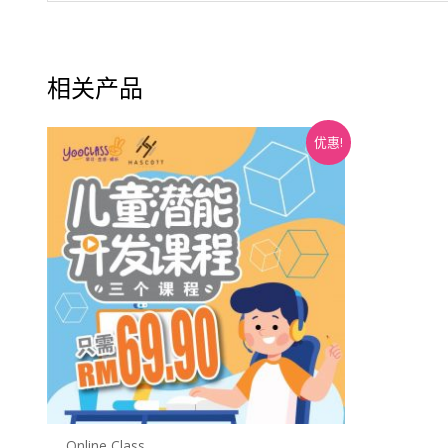
相关产品
原
当
优惠!
价
前
为：
价
RM119.70。
格
为：
RM69.90。
Online Class