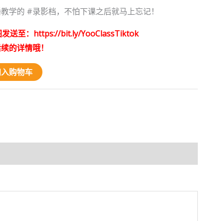
教学的 #录影档，不怕下课之后就马上忘记！
ttps://bit.ly/YooClassTiktok
后续的详情哦！
加入购物车