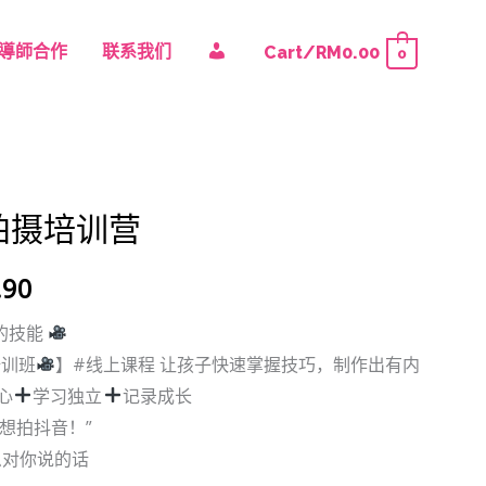
我
導師合作
联系我们
Cart/
RM
0.00
0
的
当
账
频拍摄培训营
前
户
.90
价
的技能
.90。
格
培训班
】#线上课程 让孩子快速掌握技巧，制作出有内
为：
心
学习独立
记录成长
“我想拍抖音！”
RM69.90。
么对你说的话