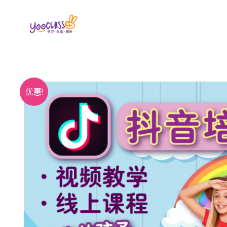
跳
至
内
容
优惠!