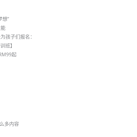
梦想”
技能
家长为孩子们报名：
培训班】
RM99起
么多内容